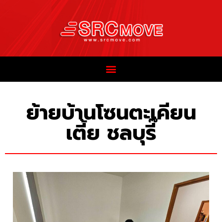
ย้ายบ้านโซนตะเคียน
เตี้ย ชลบุรี๊