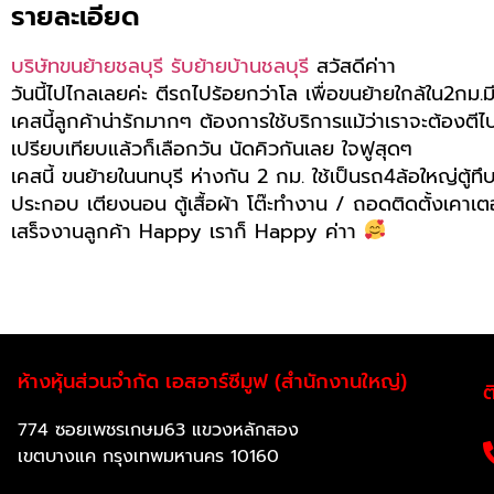
รายละเอียด
บริษัทขนย้ายชลบุรี
รับย้ายบ้านชลบุรี
สวัสดีค่าา
วันนี้ไปไกลเลยค่ะ ตีรถไปร้อยกว่าโล เพื่อขนย้ายใกล้ใน2กม.ม
เคสนี้ลูกค้าน่ารักมากๆ ต้องการใช้บริการแม้ว่าเราจะต้องตีไปไ
เปรียบเทียบแล้วก็เลือกวัน นัดคิวกันเลย ใจฟูสุดๆ
เคสนี้ ขนย้ายในนทบุรี ห่างกัน 2 กม. ใช้เป็นรถ4ล้อใหญ่ตู้
ประกอบ เตียงนอน ตู้เสื้อผ้า โต๊ะทำงาน / ถอดติดตั้งเคาเตอร
เสร็จงานลูกค้า Happy เราก็ Happy ค่าา
ห้างหุ้นส่วนจำกัด เอสอาร์ซีมูฟ (สำนักงานใหญ่)
ต
774 ซอยเพชรเกษม63 แขวงหลักสอง
เขตบางแค กรุงเทพมหานคร 10160