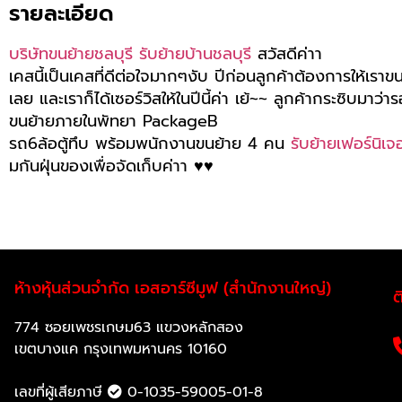
รายละเอียด
บริษัทขนย้ายชลบุรี
รับย้ายบ้านชลบุรี
สวัสดีค่าา
เคสนี้เป็นเคสที่ดีต่อใจมากๆงับ ปีก่อนลูกค้าต้องการให้เราขนย
เลย และเราก็ได้เซอร์วิสให้ในปีนี้ค่า เย้~~ ลูกค้ากระซิบมาว
ขนย้ายภายในพัทยา PackageB
รถ6ล้อตู้ทึบ พร้อมพนักงานขนย้าย 4 คน
รับย้ายเฟอร์นิเจ
มกันฝุ่นของเพื่อจัดเก็บค่าา ♥️♥️
ห้างหุ้นส่วนจำกัด เอสอาร์ซีมูฟ (สำนักงานใหญ่)
ต
774 ซอยเพชรเกษม63 แขวงหลักสอง
เขตบางแค กรุงเทพมหานคร 10160
เลขที่ผู้เสียภาษี
0-1035-59005-01-8